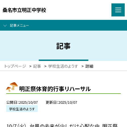
桑名市立明正中学校
記事メニュー
記事
トップページ
>
記事
>
学校生活のようす
>
詳細
明正祭体育的行事リハーサル
公開日
2025/10/07
更新日
2025/10/07
学校生活のようす
10/7（火）、台風の去来が少しだけ心配な中、明正祭