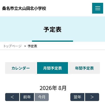
桑名市立大山田北小学校
予定表
トップページ
>
予定表
カレンダー
月間予定表
年間予定表
2026年 8月
前年
今月
翌年