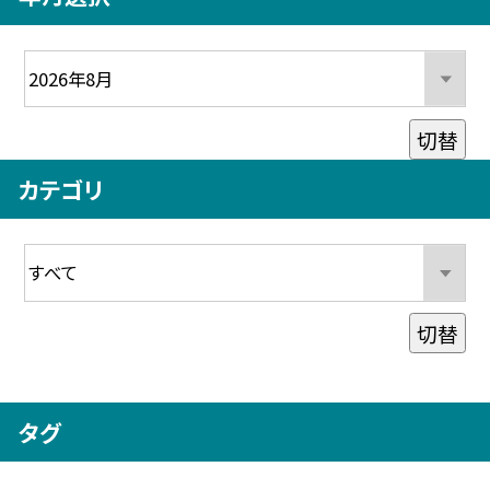
切替
カテゴリ
切替
タグ